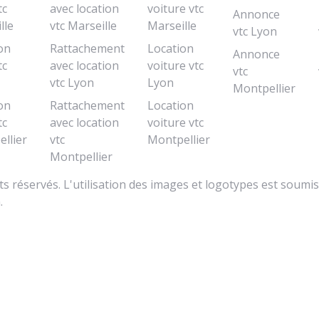
tc
avec location
voiture vtc
Annonce
lle
vtc Marseille
Marseille
vtc Lyon
on
Rattachement
Location
Annonce
tc
avec location
voiture vtc
vtc
vtc Lyon
Lyon
Montpellier
on
Rattachement
Location
tc
avec location
voiture vtc
llier
vtc
Montpellier
Montpellier
s réservés. L'utilisation des images et logotypes est soumis
.