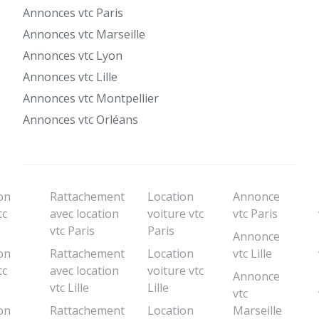
Annonces vtc Paris
Annonces vtc Marseille
Annonces vtc Lyon
Annonces vtc Lille
Annonces vtc Montpellier
Annonces vtc Orléans
on
Rattachement
Location
Annonce
tc
avec location
voiture vtc
vtc Paris
vtc Paris
Paris
Annonce
on
Rattachement
Location
vtc Lille
tc
avec location
voiture vtc
Annonce
vtc Lille
Lille
vtc
on
Rattachement
Location
Marseille