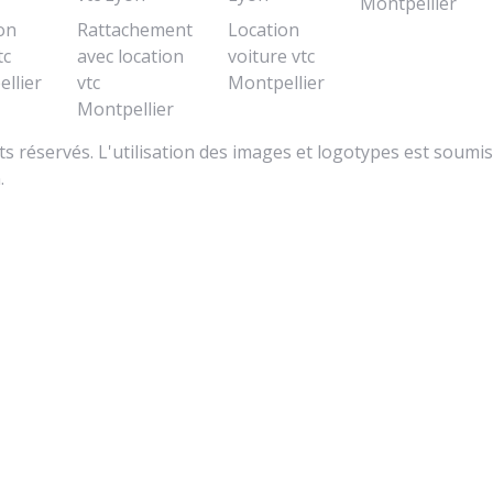
Montpellier
on
Rattachement
Location
tc
avec location
voiture vtc
llier
vtc
Montpellier
Montpellier
s réservés. L'utilisation des images et logotypes est soumis
.