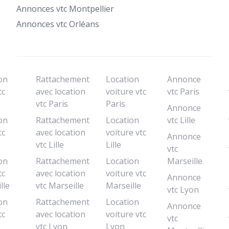
Annonces vtc Montpellier
Annonces vtc Orléans
on
Rattachement
Location
Annonce
tc
avec location
voiture vtc
vtc Paris
vtc Paris
Paris
Annonce
on
Rattachement
Location
vtc Lille
tc
avec location
voiture vtc
Annonce
vtc Lille
Lille
vtc
on
Rattachement
Location
Marseille
tc
avec location
voiture vtc
Annonce
lle
vtc Marseille
Marseille
vtc Lyon
on
Rattachement
Location
Annonce
tc
avec location
voiture vtc
vtc
vtc Lyon
Lyon