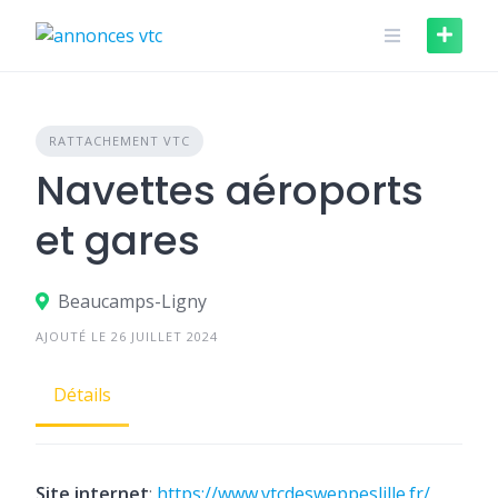
Skip
to
content
RATTACHEMENT VTC
Navettes aéroports
et gares
Beaucamps-Ligny
AJOUTÉ LE 26 JUILLET 2024
Détails
Site internet
:
https://www.vtcdesweppeslille.fr/